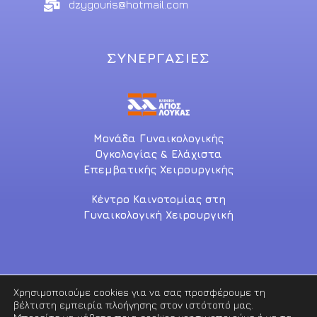
dzygouris@hotmail.com
ΣΥΝΕΡΓΑΣΙΕΣ
Μονάδα Γυναικολογικής
Ογκολογίας & Ελάχιστα
Επεμβατικής Χειρουργικής
Κέντρο Καινοτομίας στη
Γυναικολογική Χειρουργική
Χρησιμοποιούμε cookies για να σας προσφέρουμε τη
βέλτιστη εμπειρία πλοήγησης στον ιστότοπό μας.
Copyright © 2021. All rights reserved