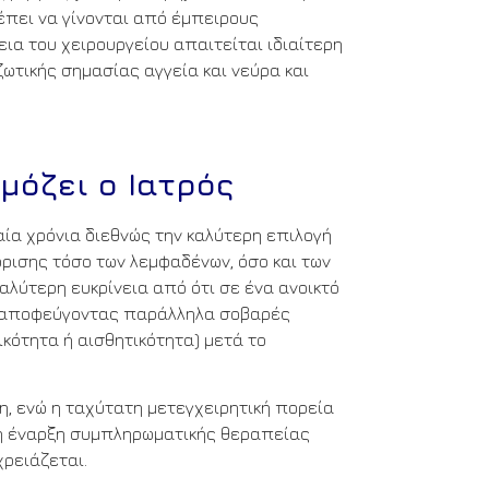
έπει να γίνονται από έμπειρους
κεια του χειρουργείου απαιτείται ιδιαίτερη
ωτικής σημασίας αγγεία και νεύρα και
μόζει ο Ιατρός
ία χρόνια διεθνώς την καλύτερη επιλογή
ρισης τόσο των λεμφαδένων, όσο και των
λύτερη ευκρίνεια από ότι σε ένα ανοικτό
ς, αποφεύγοντας παράλληλα σοβαρές
ικότητα ή αισθητικότητα) μετά το
η, ενώ η ταχύτατη μετεγχειρητική πορεία
ση έναρξη συμπληρωματικής θεραπείας
 χρειάζεται.