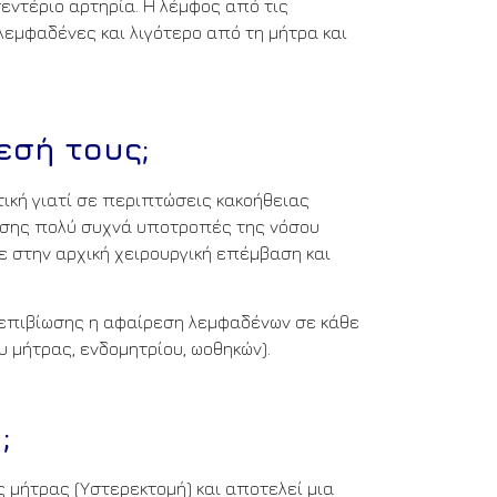
εντέριο αρτηρία. Η λέμφος από τις
εμφαδένες και λιγότερο από τη μήτρα και
εσή τους;
ική γιατί σε περιπτώσεις κακοήθειας
ίσης πολύ συχνά υποτροπές της νόσου
 στην αρχική χειρουργική επέμβαση και
ς επιβίωσης η αφαίρεση λεμφαδένων σε κάθε
υ μήτρας, ενδομητρίου, ωοθηκών).
;
 μήτρας (Υστερεκτομή) και αποτελεί μια