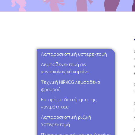
Λαπαροσκοπική υστερεκτομή
Λεμφαδενεκτομή σε
γυναικολογικό καρκίνο
Τεχνική NIR/ICG λεμφαδένα
φρουρού
Εκτομή με διατήρηση της
γονιμότητας
Λαπαροσκοπική ριζική
Υστερεκτομή
Πλήρης ογκομείωση για Καρκίνο