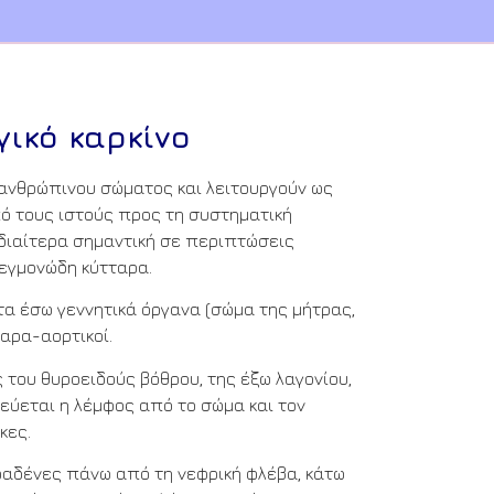
ικό καρκίνο
 ανθρώπινου σώματος και λειτουργούν ως
πό τους ιστούς προς τη συστηματική
ιδιαίτερα σημαντική σε περιπτώσεις
λεγμονώδη κύτταρα.
α έσω γεννητικά όργανα (σώμα της μήτρας,
παρα-αορτικοί.
του θυροειδούς βόθρου, της έξω λαγονίου,
τεύεται η λέμφος από το σώμα και τον
κες.
αδένες πάνω από τη νεφρική φλέβα, κάτω