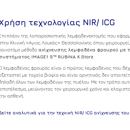
Χρήση τεχνολογίας NIR/ ICG
Επιπλέον της λαπαροσκοπικής λεμφαδενεκτομής που εφαρμόζ
στην Κλινική «Αγιος Λουκάς» Θεσσαλονίκης όπου χειρουργεί,
καινοτόμο μέθοδο
ανίχνευσης λεμφαδένα φρουρού με τη
συστήματος IMAGE1 S™ RUBINA K.Storz
.
Ο λεμφαδένας φρουρός είναι ο πρώτος λεμφαδένας που δέχε
εξεταστεί με ταχεία βιοψία και είναι αρνητικός δεν απαιτε
δηλαδή όλων των λεμφαδένων της πυέλου. Με τον τρόπο αυτ
αποτέλεσμα, μειώνοντας τον χειρουργικό χρόνο και ελαχισ
την ασθενή.
Δείτε αναλυτικά για την τεχνική NIR/ ICG ανίχνευσης το