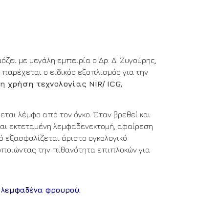
ει με μεγάλη εμπειρία ο Δρ. Δ. Ζυγούρης,
 παρέχεται ο ειδικός εξοπλισμός για την
 χρήση τεχνολογίας NIR/ ICG,
ται λέμφο από τον όγκο. Όταν βρεθεί και
ίται εκτεταμένη λεμφαδενεκτομή, αφαίρεση
ό εξασφαλίζεται άριστο ογκολογικό
τοποιώντας την πιθανότητα επιπλοκών για
υ λεμφαδένα φρουρού.