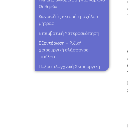
Ωοθηκών
Κωνοειδής εκτομή τραχήλου
μήτρας
Επεμβατική Υστεροσκόπηση
Εξεντέρωση – Ριζική
χειρουργική ελάσσονος
πυέλου
Πολυσπλαγχνική Χειρουργική