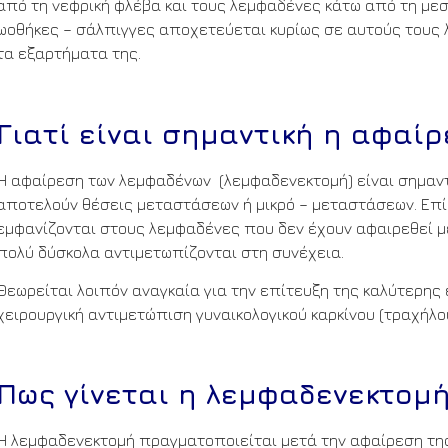
από τη νεφρική φλέβα και τους λεμφαδένες κάτω από τη μεσ
ωοθήκες – σάλπιγγες αποχετεύεται κυρίως σε αυτούς τους λ
τα εξαρτήματα της.
Γιατί είναι σημαντική η αφαίρ
Η αφαίρεση των λεμφαδένων (λεμφαδενεκτομή) είναι σημαντ
αποτελούν θέσεις μεταστάσεων ή μικρό – μεταστάσεων. Επ
εμφανίζονται στους λεμφαδένες που δεν έχουν αφαιρεθεί με
πολύ δύσκολα αντιμετωπίζονται στη συνέχεια.
Θεωρείται λοιπόν αναγκαία για την επίτευξη της καλύτερη
χειρουργική αντιμετώπιση γυναικολογικού καρκίνου (τραχήλο
Πως γίνεται η λεμφαδενεκτομή
Η λεμφαδενεκτομή πραγματοποιείται μετά την αφαίρεση της