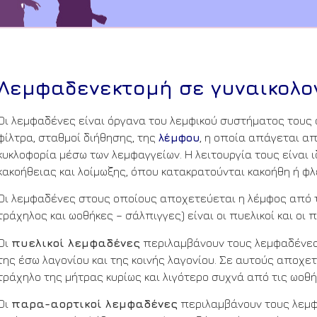
Λεμφαδενεκτομή σε γυναικολογ
Οι λεμφαδένες είναι όργανα του λεμφικού συστήματος τους
φίλτρα, σταθμοί διήθησης, της
, η οποία απάγεται α
λέμφου
κυκλοφορία μέσω των λεμφαγγείων. Η λειτουργία τους είναι 
κακοήθειας και λοίμωξης, όπου κατακρατούνται κακοήθη ή φ
Οι λεμφαδένες στους οποίους αποχετεύεται η λέμφος από τ
τράχηλος και ωοθήκες – σάλπιγγες) είναι οι πυελικοί και οι 
Οι
πυελικοί λεμφαδένες
περιλαμβάνουν τους λεμφαδένες 
της έσω λαγονίου και της κοινής λαγονίου. Σε αυτούς αποχε
τράχηλο της μήτρας κυρίως και λιγότερο συχνά από τις ωοθή
Οι
παρα-αορτικοί λεμφαδένες
περιλαμβάνουν τους λεμφ