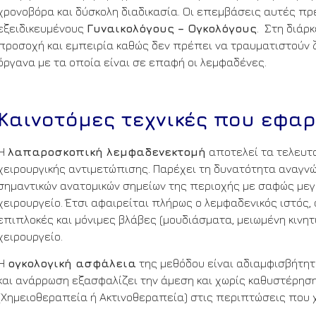
χρονοβόρα και δύσκολη διαδικασία. Οι επεμβάσεις αυτές πρ
εξειδικευμένους
Γυναικολόγους – Ογκολόγους
. Στη διάρ
προσοχή και εμπειρία καθώς δεν πρέπει να τραυματιστούν ζ
όργανα με τα οποία είναι σε επαφή οι λεμφαδένες.
Καινοτόμες τεχνικές που εφαρ
Η
λαπαροσκοπική λεμφαδενεκτομή
αποτελεί τα τελευτα
χειρουργικής αντιμετώπισης. Παρέχει τη δυνατότητα αναγνώ
σημαντικών ανατομικών σημείων της περιοχής με σαφώς μεγα
χειρουργείο. Έτσι αφαιρείται πλήρως ο λεμφαδενικός ιστό
επιπλοκές και μόνιμες βλάβες (μουδιάσματα, μειωμένη κινητ
χειρουργείο.
Η
ογκολογική ασφάλεια
της μεθόδου είναι αδιαμφισβήτητ
και ανάρρωση εξασφαλίζει την άμεση και χωρίς καθυστέρη
(Χημειοθεραπεία ή Ακτινοθεραπεία) στις περιπτώσεις που