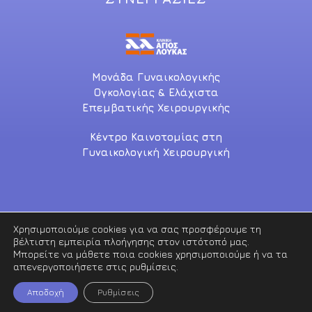
Μονάδα Γυναικολογικής
Ογκολογίας & Ελάχιστα
Επεμβατικής Χειρουργικής
Κέντρο Καινοτομίας στη
Γυναικολογική Χειρουργική
Χρησιμοποιούμε cookies για να σας προσφέρουμε τη
βέλτιστη εμπειρία πλοήγησης στον ιστότοπό μας.
Copyright © 2021. All rights reserved
Μπορείτε να μάθετε ποια cookies χρησιμοποιούμε ή να τα
απενεργοποιήσετε στις ρυθμίσεις.
Πολιτική Απορρήτου
iServices
Αποδοχή
Ρυθμίσεις
Powered by