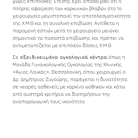
χωρίς επιπλοκές. Επίσης έχει αποδειχθεί ότι η
πλήρης αφαίρεση των καρκινικών βλαβών στο 1ο
χειρουργείο μεγιστοποιεί την αποτελεσματικότητα
της Χ.Μ.Θ και τη συνολική επιβίωση. Αντίθετα η
παραμονή εστιών μετά το χειρουργείο μειώνει
σημαντικά τα ποσοστά επιβίωσης και πρέπει να
αντιμετωπίζεται με επιπλέον δόσεις Χ.Μ.Θ.
Σε
εξειδικευμένα ογκολογικά κέντρα
όπως η
Μονάδα Γυναικολογικής Ογκολογίας της Κλινικής
«Άγιος Λουκάς», Θεσσαλονίκη, όπου χειρουργεί ο
Δρ. Δημήτριος Ζυγούρης, παρέχεται η δυνατότητα
σε νεαρές ασθενείς με καρκίνο ωοθηκών και κάτω
από αυστηρά κριτήρια να διατηρήσουν την
αναπαραγωγική τους ικανότητα.