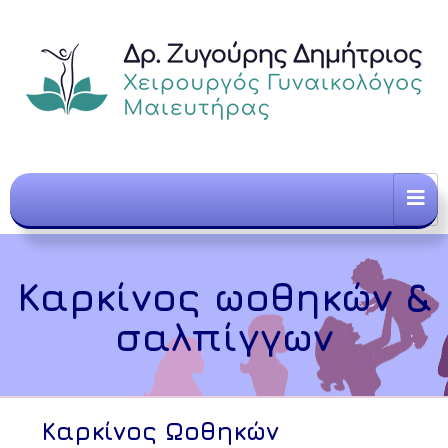
Καρκίνος ωοθηκών &
σαλπίγγων
Καρκίνος Ωοθηκών