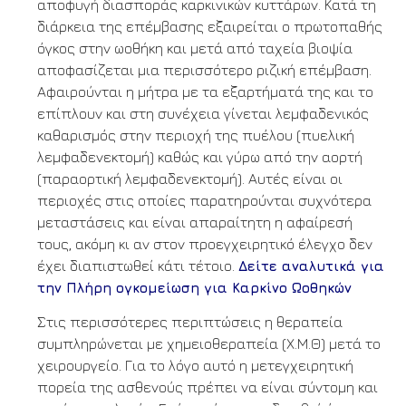
αποφυγή διασποράς καρκινικών κυττάρων. Κατά τη
διάρκεια της επέμβασης εξαιρείται ο πρωτοπαθής
όγκος στην ωοθήκη και μετά από ταχεία βιοψία
αποφασίζεται μια περισσότερο ριζική επέμβαση.
Αφαιρούνται η μήτρα με τα εξαρτήματά της και το
επίπλουν και στη συνέχεια γίνεται λεμφαδενικός
καθαρισμός στην περιοχή της πυέλου (πυελική
λεμφαδενεκτομή) καθώς και γύρω από την αορτή
(παραορτική λεμφαδενεκτομή). Αυτές είναι οι
περιοχές στις οποίες παρατηρούνται συχνότερα
μεταστάσεις και είναι απαραίτητη η αφαίρεσή
τους, ακόμη κι αν στον προεγχειρητικό έλεγχο δεν
έχει διαπιστωθεί κάτι τέτοιο.
Δείτε αναλυτικά για
την Πλήρη ογκομείωση για Καρκίνο Ωοθηκών
Στις περισσότερες περιπτώσεις η θεραπεία
συμπληρώνεται με χημειοθεραπεία (Χ.Μ.Θ) μετά το
χειρουργείο. Για το λόγο αυτό η μετεγχειρητική
πορεία της ασθενούς πρέπει να είναι σύντομη και