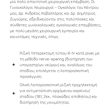
μία πολύ απαιτητική χειρουργική επέμβαση. Οι
Γυναικολόγοι Χειρουργοί – Ογκολόγοι του Κέντρου
μας, Δρ. Ανδρέας Καβαλλάρης και Δρ. Δημήτριος
Ζυγούρης, εξειδικεύονται στις πολύπλοκες και
σύνθετες γυναικολογικές ογκολογικές επεμβάσεις,
με πολύ μεγάλη χειρουργική εμπειρία και
καινοτόμες τεχνικές, όπως:
Ριζική Υστερεκτομή τύπου III-IV κατά piver, με
τη μέθοδο nerve-sparing (διατήρηση των
υπογαστρίων νεύρων) και, αναλόγως του
σταδίου, επιλέγεται η λαπαροσκοπική
προσέγγιση.
Ολική Λαπαροσκοπική ριζική τραχηλεκτομή
για αντιμετώπιση αρχόμενου καρκίνου/
σταδίου (1Β1, 2εκ., πλακώδες επιθηλίου) και
διατήρηση της γονιμότητας.