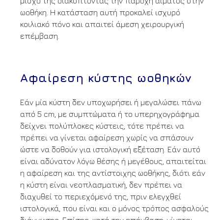
μίσχο της διακόπτοντας την παροχή αίματος στην
ωοθήκη. Η κατάσταση αυτή προκαλεί ισχυρό
κοιλιακό πόνο και απαιτεί άμεση χειρουργική
επέμβαση.
Αφαίρεση κύστης ωοθηκών
Εάν μία κύστη δεν υποχωρήσει ή μεγαλώσει πάνω
από 5 cm, με συμπτώματα ή το υπερηχογράφημα
δείχνει πολύπλοκες κύστεις, τότε πρέπει να
πρέπει να γίνεται αφαίρεση χωρίς να σπάσουν
ώστε να δοθούν για ιστολογική εξέταση. Εάν αυτό
είναι αδύνατον λόγω θέσης ή μεγέθους, απαιτείται
η αφαίρεση και της αντίστοιχης ωοθήκης, διότι εάν
η κύστη είναι νεοπλασματική, δεν πρέπει να
διαχυθεί το περιεχόμενό της, πριν ελεγχθεί
ιστολογικά, που είναι και ο μόνος τρόπος ασφαλούς
διάγνωσης. Επίσης, κατά την επέμβαση, γίνεται