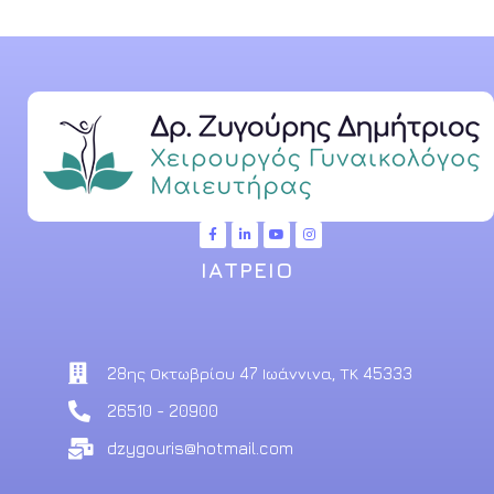
ΙΑΤΡΕΙΟ
28ης Οκτωβρίου 47 Ιωάννινα, ΤΚ 45333
26510 - 20900
dzygouris@hotmail.com