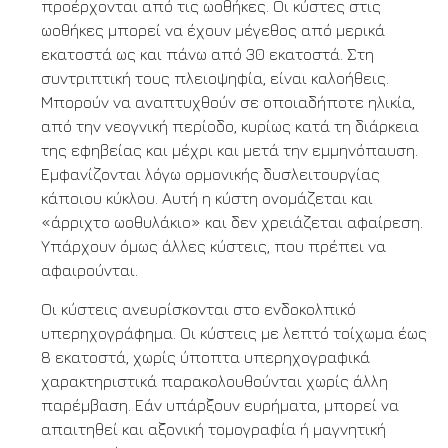
προέρχονται από τις ωοθήκες. Οι κύστες στις
ωοθήκες μπορεί να έχουν μέγεθος από μερικά
εκατοστά ως και πάνω από 30 εκατοστά. Στη
συντριπτική τους πλειοψηφία, είναι καλοήθεις.
Μπορούν να αναπτυχθούν σε οποιαδήποτε ηλικία,
από την νεογνική περίοδο, κυρίως κατά τη διάρκεια
της εφηβείας και μέχρι και μετά την εμμηνόπαυση.
Εμφανίζονται λόγω ορμονικής δυσλειτουργίας
κάποιου κύκλου. Αυτή η κύστη ονομάζεται και
«άρριχτο ωοθυλάκιο» και δεν χρειάζεται αφαίρεση.
Υπάρχουν όμως άλλες κύστεις, που πρέπει να
αφαιρούνται.
Οι κύστεις ανευρίσκονται στο ενδοκολπικό
υπερηχογράφημα. Οι κύστεις με λεπτό τοίχωμα έως
8 εκατοστά, χωρίς ύποπτα υπερηχογραφικά
χαρακτηριστικά παρακολουθούνται χωρίς άλλη
παρέμβαση. Εάν υπάρξουν ευρήματα, μπορεί να
απαιτηθεί και αξονική τομογραφία ή μαγνητική