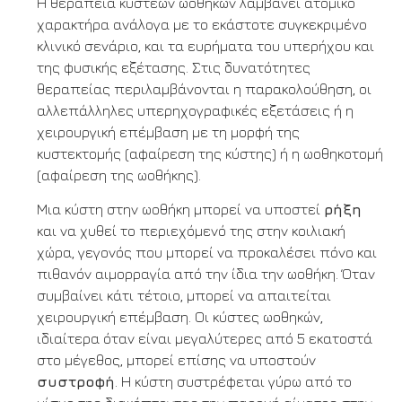
Η θεραπεία κύστεων ωοθηκών λαμβάνει ατομικό
χαρακτήρα ανάλογα με το εκάστοτε συγκεκριμένο
κλινικό σενάριο, και τα ευρήματα του υπερήχου και
της φυσικής εξέτασης. Στις δυνατότητες
θεραπείας περιλαμβάνονται η παρακολούθηση, οι
αλλεπάλληλες υπερηχογραφικές εξετάσεις ή η
χειρουργική επέμβαση με τη μορφή της
κυστεκτομής (αφαίρεση της κύστης) ή η ωοθηκοτομή
(αφαίρεση της ωοθήκης).
Μια κύστη στην ωοθήκη μπορεί να υποστεί
ρήξη
και να χυθεί το περιεχόμενό της στην κοιλιακή
χώρα, γεγονός που μπορεί να προκαλέσει πόνο και
πιθανόν αιμορραγία από την ίδια την ωοθήκη. Όταν
συμβαίνει κάτι τέτοιο, μπορεί να απαιτείται
χειρουργική επέμβαση. Οι κύστες ωοθηκών,
ιδιαίτερα όταν είναι μεγαλύτερες από 5 εκατοστά
στο μέγεθος, μπορεί επίσης να υποστούν
συστροφή
. Η κύστη συστρέφεται γύρω από το