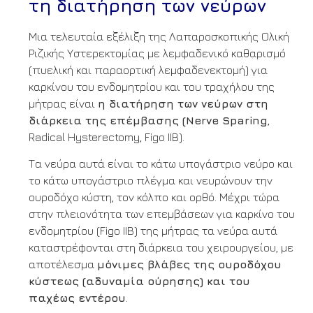
τη διατήρηση των νεύρων
Μια τελευταία εξέλιξη της Λαπαροσκοπικής Ολική
Ριζικής Υστερεκτομίας με λεμφαδενικό καθαρισμό
(πυελική και παραορτική λεμφαδενεκτομή) για
καρκίνου του ενδομητρίου και του τραχήλου της
μήτρας είναι
η διατήρηση των νεύρων στη
διάρκεια της επέμβασης (Nerve Sparing
,
Radical Hysterectomy, Figo IIB).
Τα νεύρα αυτά είναι το κάτω υπογάστριο νεύρο και
το κάτω υπογάστριο πλέγμα και νευρώνουν την
ουροδόχο κύστη, τον κόλπο και ορθό. Μέχρι τώρα
στην πλειονότητα των επεμβάσεων για καρκίνο του
ενδομητρίου (Figo IIB) της μήτρας τα νεύρα αυτά
καταστρέφονται στη διάρκεια του χειρουργείου, με
αποτέλεσμα
μόνιμες βλάβες της ουροδόχου
κύστεως (αδυναμία ούρησης) και του
παχέως εντέρου
.