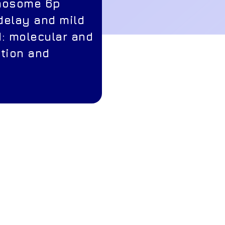
omosome 6p
delay and mild
: molecular and
tion and