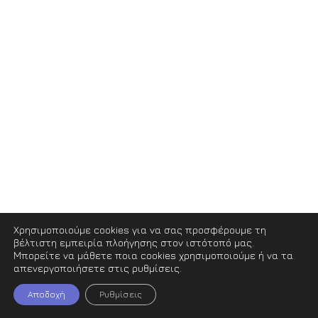
Χρησιμοποιούμε cookies για να σας προσφέρουμε τη
βέλτιστη εμπειρία πλοήγησης στον ιστότοπό μας.
Μπορείτε να μάθετε ποια cookies χρησιμοποιούμε ή να τα
απενεργοποιήσετε στις ρυθμίσεις.
Αποδοχή
Ρυθμίσεις